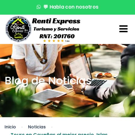
💬
Habla con nosotros
🌊
¡Reserva en segundos!
🚤
Atención VIP
Blog de Noticias
Inicio
Noticias
Tours en Coveñas al mejor precio, Islas