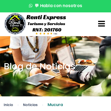
💬
Habla con nosotros
🌊
¡Reserva en segundos!
🚤
Atención VIP
Blog de Noticias
Mucura
Inicio
Noticias