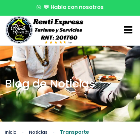
💬
Habla con nosotros
🌊
¡Reserva en segundos!
🚤
Atención VIP
Blog de Noticias
Transporte
Inicio
Noticias