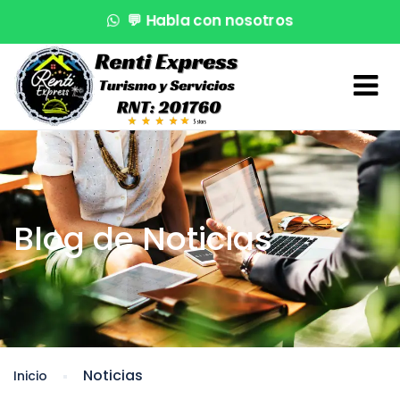
💬
Habla con nosotros
🌊
¡Reserva en segundos!
🚤
Atención VIP
Blog de Noticias
Noticias
Inicio