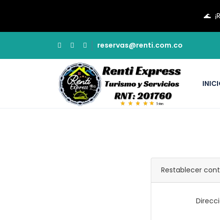
🌊
¡
reservas@renti.com.co
INIC
Restablecer con
Direcc