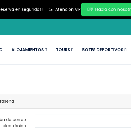
💬
Habla con nosot
Reserva en segundos!
🚤
Atención VIP
IO
ALOJAMIENTOS
TOURS
BOTES DEPORTIVOS
traseña
ión de correo
electrónico