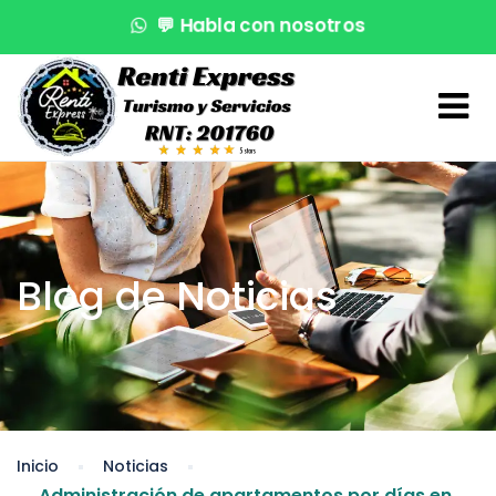
💬
Habla con nosotros
🌊
¡Reserva en segundos!
🚤
Atención VIP
Blog de Noticias
Inicio
Noticias
Administración de apartamentos por días en