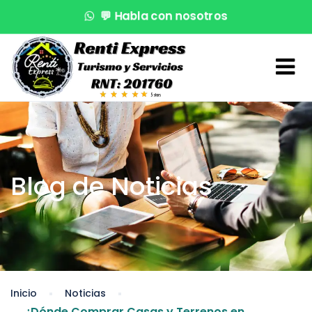
💬
Habla con nosotros
🌊
¡Reserva en segundos!
🚤
Atención VIP
Blog de Noticias
Inicio
Noticias
¿Dónde Comprar Casas y Terrenos en