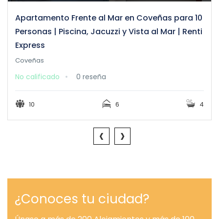
Apartamento Frente al Mar en Coveñas para 10
Personas | Piscina, Jacuzzi y Vista al Mar | Renti
Express
Coveñas
No calificado
0 reseña
10
6
4
‹
›
¿Conoces tu ciudad?