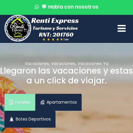
💬
Habla con nosotros
🌊
¡Reserva en segundos!
🚤
Atención VIP
Vacaciones, Vacaciones, Vacaciones Ya
Llegaron las vacaciones y estas
a un click de viajar.
Hoteles
Apartamentos
Botes Deportivos