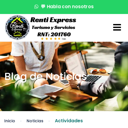
💬
Habla con nosotros
🌊
¡Reserva en segundos!
🚤
Atención VIP
Blog de Noticias
Actividades
Inicio
Noticias