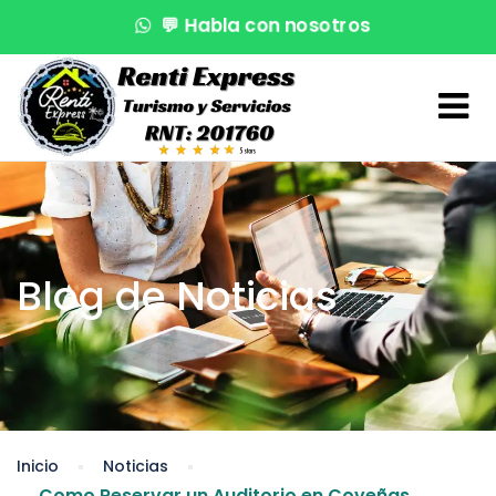
💬
Habla con nosotros
🌊
¡Reserva en segundos!
🚤
Atención VIP
Blog de Noticias
Inicio
Noticias
Como Reservar un Auditorio en Coveñas