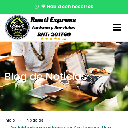
💬
Habla con nosotros
🌊
¡Reserva en segundos!
🚤
Atención VIP
Blog de Noticias
Inicio
Noticias
Actividades para hacer en Cartagena: Una