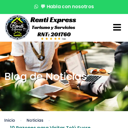
💬
Habla con nosotros
🌊
¡Reserva en segundos!
🚤
Atención VIP
Blog de Noticias
Inicio
Noticias
10 Razones para Visitar Tolú Sucre