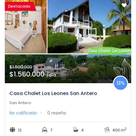
Destacado
$1.800.000
$1.560.000
/día
13%
Casa Chalet Los Leones San Antero
San Antero
No calificado
0 reseña
2
12
7
4
400 m