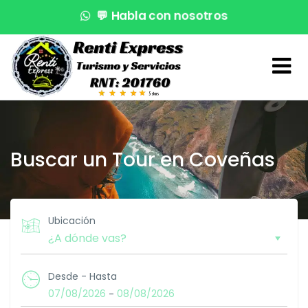
💬
Habla con nosotros
🌊
¡Reserva en segundos!
🚤
Atención VIP
Buscar un Tour en Coveñas
Ubicación
Desde - Hasta
07/08/2026
08/08/2026
-