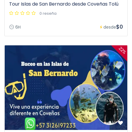
Tour Islas de San Bernardo desde Coveñas Tolú
0 reseña
$0
6H
desde
22%