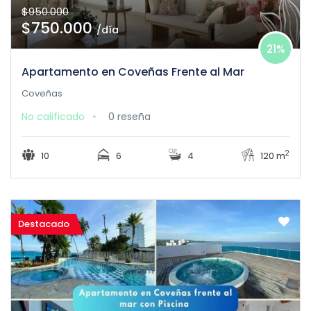
$950.000
$750.000
/día
21%
Apartamento en Coveñas Frente al Mar
Coveñas
No calificado
0 reseña
2
10
6
4
120 m
Destacado