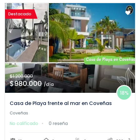
Destacado
$1.200.000
$980.000
/día
18%
Casa de Playa frente al mar en Coveñas
Coveñas
No calificado
0 reseña
2