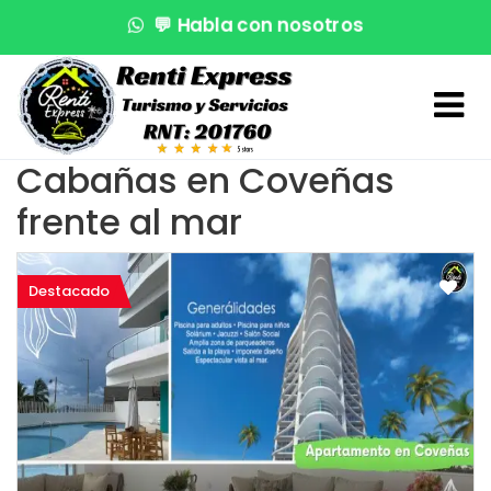
💬
Habla con nosotros
🌊
¡Reserva en segundos!
🚤
Atención VIP
Cabañas en Coveñas
frente al mar
Destacado