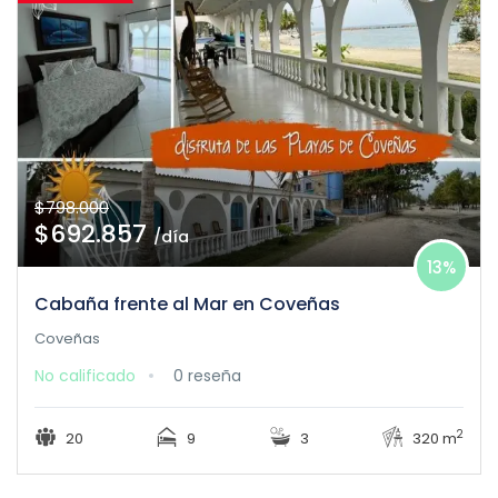
$798.000
$692.857
/día
13%
Cabaña frente al Mar en Coveñas
Coveñas
No calificado
0 reseña
2
20
9
3
320 m