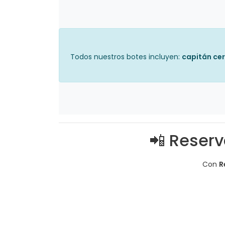
Todos nuestros botes incluyen:
capitán cer
📲 Reserv
Con
R