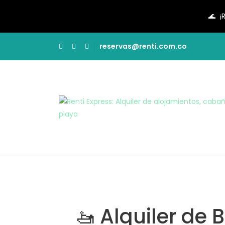
🌊
¡
reservas@renti.com.co
🚤 Alquiler de