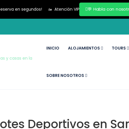
Reserva en segundos!
🚤
Atención VIP
💬
Habla con nosot
INICIO
ALOJAMIENTOS
TOURS
SOBRE NOSOTROS
 Botes Deportivos en Sa