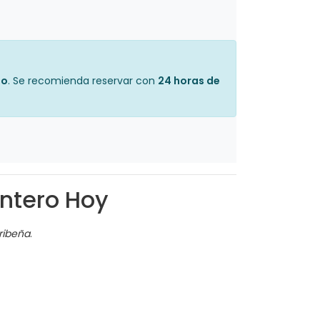
mo
. Se recomienda reservar con
24 horas de
Antero Hoy
aribeña
.