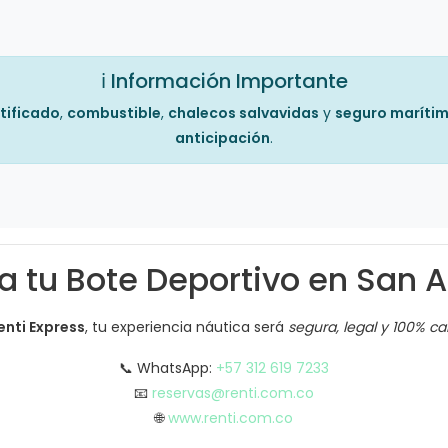
ℹ️ Información Importante
tificado
,
combustible
,
chalecos salvavidas
y
seguro maríti
anticipación
.
a tu Bote Deportivo en San 
enti Express
, tu experiencia náutica será
segura, legal y 100% c
📞 WhatsApp:
+57 312 619 7233
📧
reservas@renti.com.co
🌐
www.renti.com.co