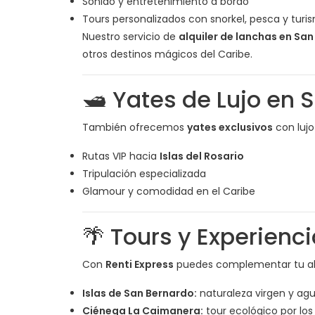
Sonido y entretenimiento a bordo
Tours personalizados con snorkel, pesca y turi
Nuestro servicio de
alquiler de lanchas en San
otros destinos mágicos del Caribe.
🛥️ Yates de Lujo en
También ofrecemos
yates exclusivos
con lujo
Rutas VIP hacia
Islas del Rosario
Tripulación especializada
Glamour y comodidad en el Caribe
🌴 Tours y Experienc
Con
Renti Express
puedes complementar tu alqu
Islas de San Bernardo:
naturaleza virgen y agua
Ciénega La Caimanera:
tour ecológico por los