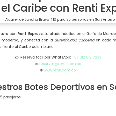
 el Caribe con Renti Ex
ntero
con
Renti Express
, tu aliado náutico en el Golfo de Morrosq
a moderna, y conecta con la
autenticidad caribeña
en cada rec
s frente al Caribe colombiano.
👉 Reserva fácil por WhatsApp:
+57 312 619 7233
📧
reservas@renti.com.co
🌐
www.renti.com.co
estros Botes Deportivos en 
5 pasajeros